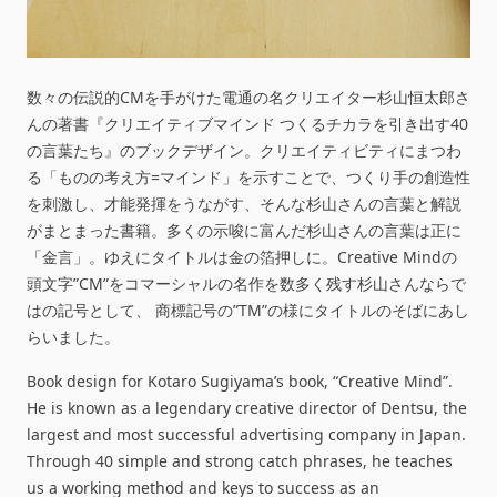
数々の伝説的CMを手がけた電通の名クリエイター杉山恒太郎さ
んの著書『クリエイティブマインド つくるチカラを引き出す40
の言葉たち』のブックデザイン。クリエイティビティにまつわ
る「ものの考え方=マインド」を示すことで、つくり手の創造性
を刺激し、才能発揮をうながす、そんな杉山さんの言葉と解説
がまとまった書籍。多くの示唆に富んだ杉山さんの言葉は正に
「金言」。ゆえにタイトルは金の箔押しに。Creative Mindの
頭文字”CM”をコマーシャルの名作を数多く残す杉山さんならで
はの記号として、 商標記号の”TM”の様にタイトルのそばにあし
らいました。
Book design for Kotaro Sugiyama’s book, “Creative Mind”.
He is known as a legendary creative director of Dentsu, the
largest and most successful advertising company in Japan.
Through 40 simple and strong catch phrases, he teaches
us a working method and keys to success as an